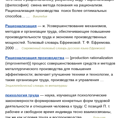
(философия) смена метода познания на рационализм.
Рационализация производства поиск более оптимальных
способов… …
Википедия
Рационализация
— ж. Усовершенствование механизмов,
методов и организации труда, обеспечивающее повышение
производительности труда и экономию производственных
мощностей. Толковый словарь Ефремовой. Т. Ф. Ефремова.
2000 …
Современный толковый словарь русского языка Ефремовой
Рационализация производства
— [production rationalization
(improvement)] процесс совершенствования средств и методов
металлургического производства для повышения
эффективности; включает улучшение техники и технологии, а
также организации труда, производства и управления …
Энциклопедический словарь по металлургии
психология труда
— наука, изучающая психологические
закономерности формирования конкретных форм трудовой
деятельности и отношения человека к труду. С позиций П. т.
рабочее и свободное время индивида тесно взаимосвязаны,
так же как условия труда и воспроизводства… …
Большая