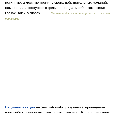
истинную, а ложную причину своих действительных желаний,
намерений и поступков с целью оправдать себя, как в своих
глазах, так и в глазах… …
Энциклопедический словарь по психологии и
педагогике
Рационализация
— (лат. rationalis разумный) приведение
чего либо к рациональному, разумному виду. Рационализация